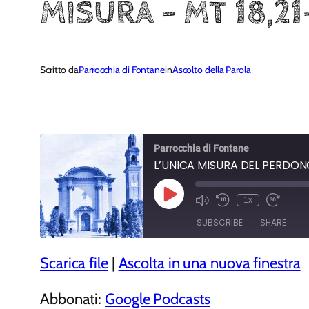
MISURA – MT 18,21
Scritto da
Parrocchia di Fontane
in
Ascolto della Parola
Parrocchia di Fontane
L’UNICA MISURA DEL PERDONO
Play
1x
Episode
SUBSCRIBE
SHARE
Scarica file
|
Ascolta in una nuova finestra
SHARE
Google Podcasts
RSS FEED
LINK
Abbonati:
Google Podcasts