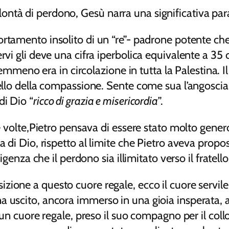
tà di perdono, Gesù narra una significativa parabo
ortamento insolito di un “re”- padrone potente che
vi gli deve una cifra iperbolica equivalente a 35 ch
 era in circolazione in tutta la Palestina. Il ser
ello della compassione. Sente come sua l’angoscia de
di Dio “
ricco di grazia e misericordia
”.
te volte,Pietro pensava di essere stato molto genero
a di Dio, rispetto al limite che Pietro aveva propo
sigenza che il perdono sia illimitato verso il fratell
sizione a questo cuore regale, ecco il cuore servi
 uscito, ancora immerso in una gioia insperata, a
i un cuore regale, preso il suo compagno per il col