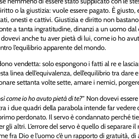
orse nemmeno di essere stato supplicato con le ste
iritto o la giustizia: vuole essere pagato. È giusto,
tati, onesti e cattivi. Giustizia e diritto non basta
onte a tanta ingratitudine, dinanzi a un uomo dal c
n dovevi anche tu aver pietà di lui, come io ho avu
entro l’equilibrio apparente del mondo.
iedono vendetta: solo espongono i fatti al re e lasc
sta linea dell’equivalenza, dell’equilibrio tra dare
donare settanta volte sette, amare i nemici, porgere
osì come io ho avuto pietà di te?
” Non dovevi essere
 tra i due quadri della parabola intende far veder
imo perdonato. Il servo è condannato perché tien
gli altri. L’errore del servo è quello di separare i
e fra Dio e l’uomo c’è un rapporto di gratuità, di