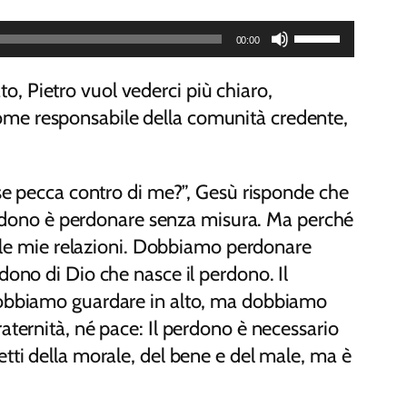
Usa
00:00
i
tasti
to, Pietro vuol vederci più chiaro,
freccia
e come responsabile della comunità credente,
su/giù
per
se pecca contro di me?”, Gesù risponde che
aumentare
 perdono è perdonare senza misura. Ma perché
o
nelle mie relazioni. Dobbiamo perdonare
diminuire
dono di Dio che nasce il perdono. Il
il
 dobbiamo guardare in alto, ma dobbiamo
volume.
aternità, né pace: Il perdono è necessario
paletti della morale, del bene e del male, ma è