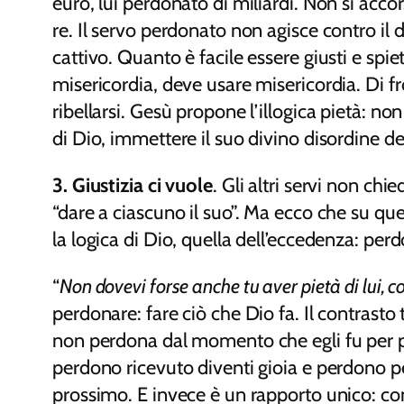
euro, lui perdonato di miliardi. Non si acc
re. Il servo perdonato non agisce contro il d
cattivo. Quanto è facile essere giusti e spie
misericordia, deve usare misericordia. Di fr
ribellarsi. Gesù propone l’illogica pietà: no
di Dio, immettere il suo divino disordine d
3. Giustizia ci vuole
. Gli altri servi non ch
“dare a ciascuno il suo”. Ma ecco che su que
la logica di Dio, quella dell’eccedenza: per
“
Non dovevi forse anche tu aver pietà di lui, c
perdonare: fare ciò che Dio fa. Il contrasto
non perdona dal momento che egli fu per pr
perdono ricevuto diventi gioia e perdono per 
prossimo. E invece è un rapporto unico: com