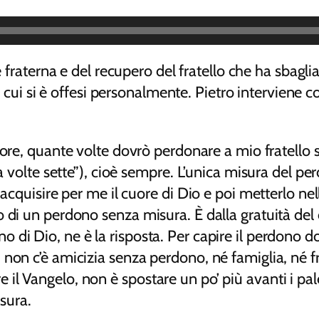
 fraterna e del recupero del fratello che ha sbaglia
in cui si è offesi personalmente. Pietro intervien
ore, quante volte dovrò perdonare a mio fratello 
nta volte sette”), cioè sempre. L’unica misura del
è acquisire per me il cuore di Dio e poi metterlo 
 di un perdono senza misura. È dalla gratuità del 
o di Dio, ne è la risposta. Per capire il perdono
non c’è amicizia senza perdono, né famiglia, né fr
ivere il Vangelo, non è spostare un po’ più avanti i 
isura.