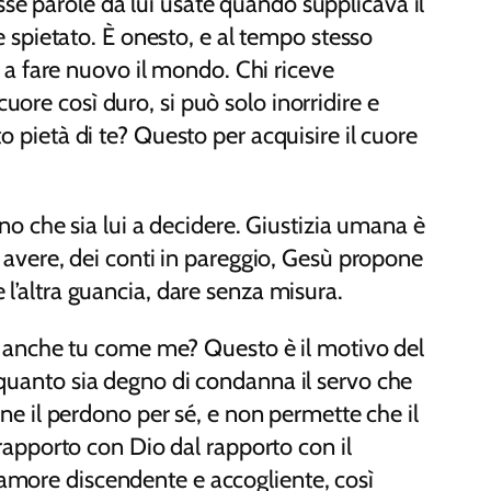
sse parole da lui usate quando supplicava il
 e spietato. È onesto, e al tempo stesso
no a fare nuovo il mondo. Chi riceve
uore così duro, si può solo inorridire e
to pietà di te? Questo per acquisire il cuore
iano che sia lui a decidere. Giustizia umana è
 e avere, dei conti in pareggio, Gesù propone
 l’altra guancia, dare senza misura.
 anche tu come me? Questo è il motivo del
e quanto sia degno di condanna il servo che
e il perdono per sé, e non permette che il
l rapporto con Dio dal rapporto con il
 amore discendente e accogliente, così