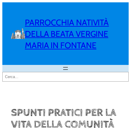
Vai
al
contenuto
PARROCCHIA NATIVITÀ
DELLA BEATA VERGINE
MARIA IN FONTANE
Cerca
SPUNTI PRATICI PER LA
VITA DELLA COMUNITÀ