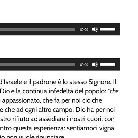
Usa
00:00
i
tasti
freccia
Usa
su/giù
00:00
i
per
tasti
’Israele e il padrone è lo stesso Signore. Il
aumentare
freccia
i Dio e la continua infedeltà del popolo:
“che
o
su/giù
 appassionato, che fa per noi ciò che
diminuire
per
e che ad ogni altro campo. Dio ha per noi
il
aumentare
 rifiuto ad assediare i nostri cuori, con
volume.
o
 dentro questa esperienza: sentiamoci vigna
diminuire
io non vuole rinunciare.