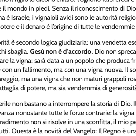
ne il mondo in piedi. Senza il riconoscimento di Dio
a è Israele, i vignaioli avidi sono le autorità rel
ere e il denaro è l’origine di tutte le vendemmie 
rità è secondo logica giudiziaria: una vendetta ese
chi sbaglia.
Gesù non è d’accordo.
Dio non spreca 
ficare la vigna: sarà data a un popolo che produca f
con un fallimento, ma con una vigna nuova. Il sog
pareggio, ma una vigna che non maturi grappoli ros
attaglia di potere, ma sia vendemmia di generosità 
erile non bastano a interrompere la storia di Dio. Il
nza nonostante tutte le forze contrarie: la vigna fi
radimento non si risolve in una sconfitta, il mio pe
rutti. Questa è la novità del Vangelo: Il Regno è un