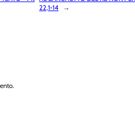
22,1-14
→
ento.