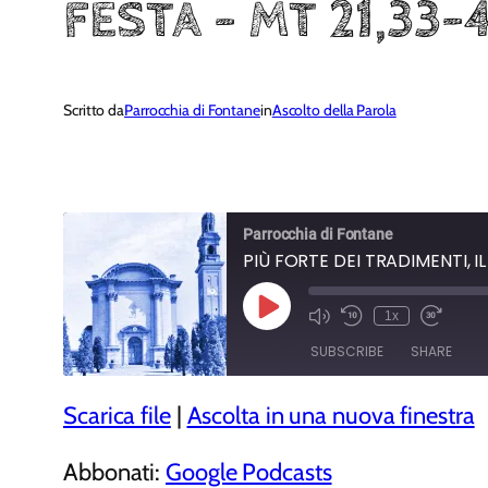
FESTA – MT 21,33-
Scritto da
Parrocchia di Fontane
in
Ascolto della Parola
Parrocchia di Fontane
PIÙ FORTE DEI TRADIMENTI, I
Play
1x
Episode
SUBSCRIBE
SHARE
Scarica file
|
Ascolta in una nuova finestra
SHARE
Google Podcasts
RSS FEED
LINK
Abbonati:
Google Podcasts