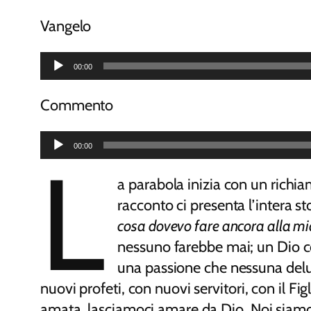
EMBED
Vangelo
Audio
00:00
Player
Commento
Audio
00:00
L
Player
a parabola inizia con un richiam
racconto ci presenta l’intera st
cosa dovevo fare ancora alla mia
nessuno farebbe mai; un Dio co
una passione che nessuna delus
nuovi profeti, con nuovi servitori, con il F
amata, lasciamoci amare da Dio. Noi siamo c