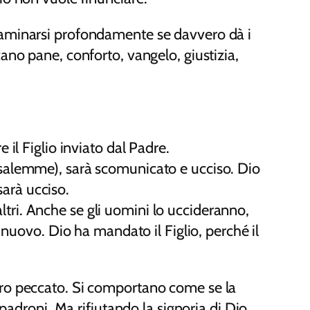
il
saminarsi profondamente se davvero dà i
volume.
ano pane, conforto, vangelo, giustizia,
 il Figlio inviato dal Padre.
rusalemme), sarà scomunicato e ucciso. Dio
sarà ucciso.
ltri. Anche se gli uomini lo uccideranno,
lo nuovo. Dio ha mandato il Figlio, perché il
oro peccato. Si comportano come se la
padroni. Ma rifiutando la signoria di Dio,