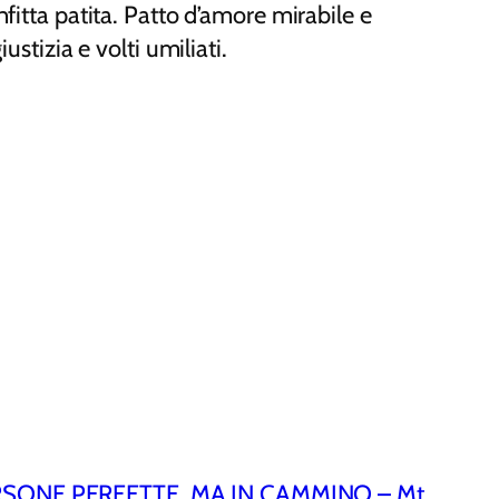
nfitta patita. Patto d’amore mirabile e
ustizia e volti umiliati.
SONE PERFETTE, MA IN CAMMINO – Mt