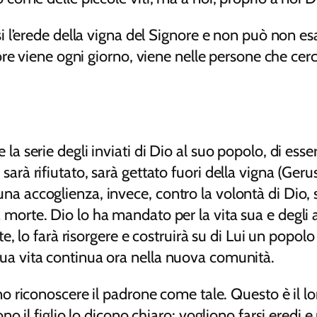
i l’erede della vigna del Signore e non può non e
re viene ogni giorno, viene nelle persone che cerc
a serie degli inviati di Dio al suo popolo, di essere
sarà rifiutato, sarà gettato fuori della vigna (Ge
na accoglienza, invece, contro la volontà di Dio, 
morte. Dio lo ha mandato per la vita sua e degli a
rte, lo farà risorgere e costruirà su di Lui un popo
sua vita continua ora nella nuova comunità.
o riconoscere il padrone come tale. Questo è il l
 il figlio lo dicono chiaro: vogliono farsi eredi e 