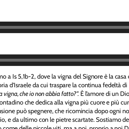
o a Is 5,1b-2, dove la vigna del Signore è la casa d
oria d’Israele da cui traspare la continua fedeltà d
 vigna, che io non abbia fatto?”.
È l’amore di un Dio
ntadino che dedica alla vigna più cuore e più cur
ione può spegnere, che ricomincia dopo ogni nostro
iglio, e da ultimo con le pietre scartate. Sostiamo
ome delle piccole viti, ma a noi, proprio a noi D